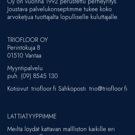
Oy on vuonna 1992 perustettu perheyritys.
Joustava palvelukonseptimme tukee koko
arvoketjua tuottajalta lopulliselle kuluttajalle.
TRIOFLOOR OY
Perintökuja 8
01510 Vantaa
Myyntipalvelu
puh. (09) 8545 130
Kotisivut: triofloor.fi Sähköposti: trio@triofloor.fi
LATTIATYYPPIMME
Meiltä löydät kattavan mallliston kaikille eri