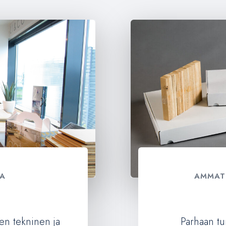
SA
AMMATT
ien tekninen ja
Parhaan tu