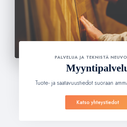
PALVELUA JA TEKNISTÄ NEUV
Myyntipalvel
Tuote- ja saatavuustiedot suoraan amma
Katso yhteystiedot