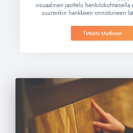
visuaalinen jaottelu henkilökohtaisella e
suurenkin hankkeen onnistuneen latt
Tutustu studioon