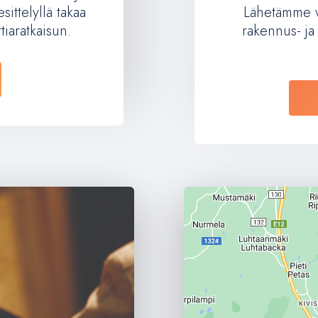
sittelyllä takaa
Lähetämme ve
iaratkaisun.
rakennus- ja 