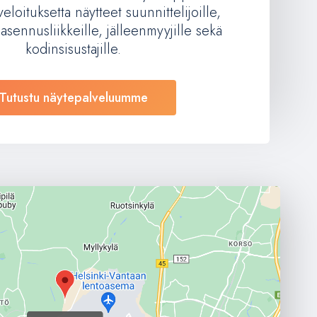
loituksetta näytteet suunnittelijoille,
asennusliikkeille, jälleenmyyjille sekä
kodinsisustajille.
Tutustu näytepalveluumme