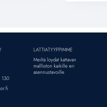
Y
LATTIATYYPPIMME
Meiltä löydät kattavan
mallliston kaikille eri
asennustavoille.
5 130
or.fi