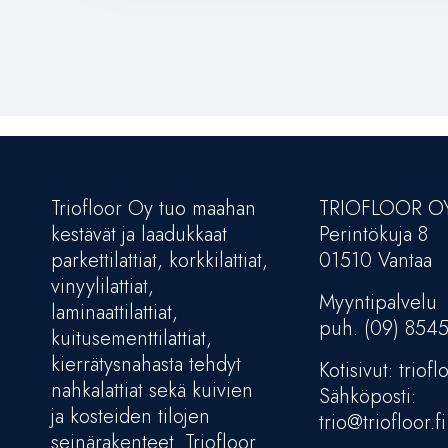
Triofloor Oy tuo maahan
TRIOFLOOR O
kestävät ja laadukkaat
Perintökuja 8
parkettilattiat, korkkilattiat,
01510 Vantaa
vinyylilattiat,
Myyntipalvelu
laminaattilattiat,
puh. (09) 854
kuitusementtilattiat,
kierrätysnahasta tehdyt
Kotisivut: trioflo
nahkalattiat sekä kuivien
Sähköposti:
ja kosteiden tilojen
trio@triofloor.fi
seinärakenteet. Triofloor