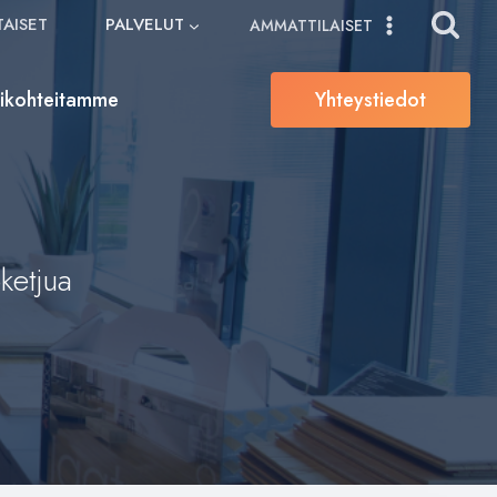
AISET
PALVELUT
AMMATTILAISET
sikohteitamme
Yhteystiedot
ketjua