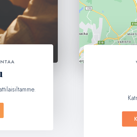
ONTAA
u
ttilaisiltamme.
Kat
K