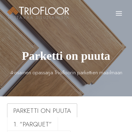
Siirry
sisältöön
Parketti on puuta
4-osainen opassarja Triofloorin parkettien maailmaan
PARKETTI ON PUUTA
1. ”PARQUET”