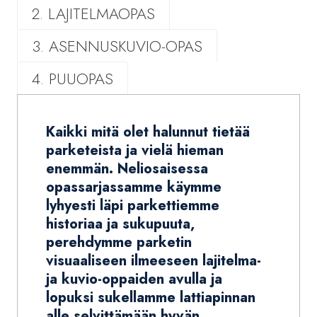
2. LAJITELMAOPAS
3. ASENNUSKUVIO-OPAS
4. PUUOPAS
Kaikki mitä olet halunnut tietää
parketeista ja vielä hieman
enemmän. Neliosaisessa
opassarjassamme käymme
lyhyesti läpi parkettiemme
historiaa ja sukupuuta,
perehdymme parketin
visuaaliseen ilmeeseen lajitelma-
ja kuvio-oppaiden avulla ja
lopuksi sukellamme lattiapinnan
alle selvittämään hyvän