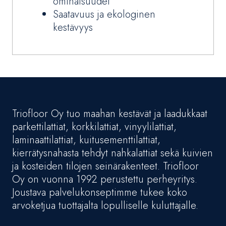
ominaisuudet
Saatavuus ja ekologinen
kestävyys
Triofloor Oy tuo maahan kestävät ja laadukkaat
parkettilattiat, korkkilattiat, vinyylilattiat,
laminaattilattiat, kuitusementtilattiat,
kierrätysnahasta tehdyt nahkalattiat sekä kuivien
ja kosteiden tilojen seinärakenteet. Triofloor
Oy on vuonna 1992 perustettu perheyritys.
Joustava palvelukonseptimme tukee koko
arvoketjua tuottajalta lopulliselle kuluttajalle.