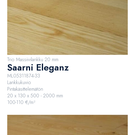
Trio Massiivilankku 20 mm
Saarni Eleganz
ML05311874-33
Lankkukuvio
Pintakäsittelemätön
20 x 130 x 500 - 2000 mm
100-110 €/m²