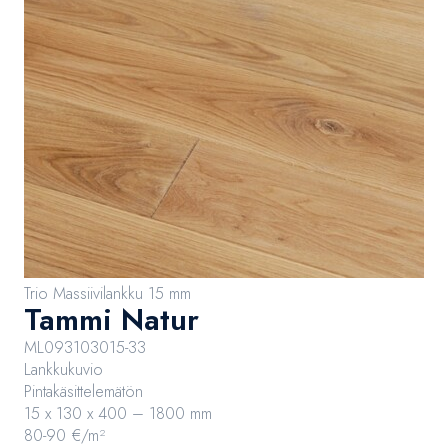
Trio Massiivilankku 15 mm
Tammi Natur
ML093103015-33
Lankkukuvio
Pintakäsittelemätön
15 x 130 x 400 – 1800 mm
80-90 €/m²