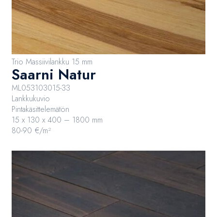
Trio Massiivilankku 15 mm
Saarni Natur
ML053103015-33
Lankkukuvio
Pintakäsittelemätön
15 x 130 x 400 – 1800 mm
80-90 €/m²