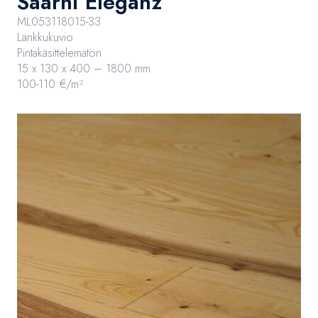
Saarni Eleganz
ML053118015-33
Lankkukuvio
Pintakäsittelemätön
15 x 130 x 400 – 1800 mm
100-110 €/m²