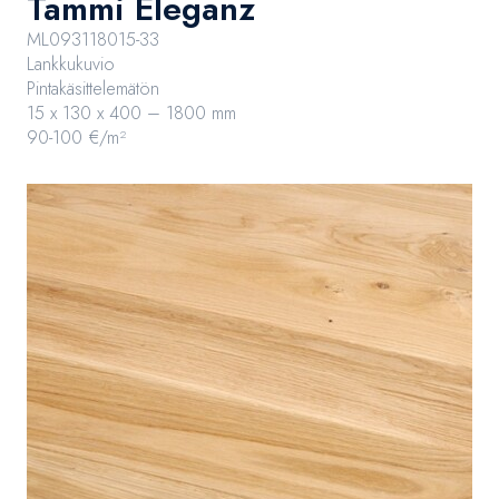
Tammi Eleganz
ML093118015-33
Lankkukuvio
Pintakäsittelemätön
15 x 130 x 400 – 1800 mm
90-100 €/m²