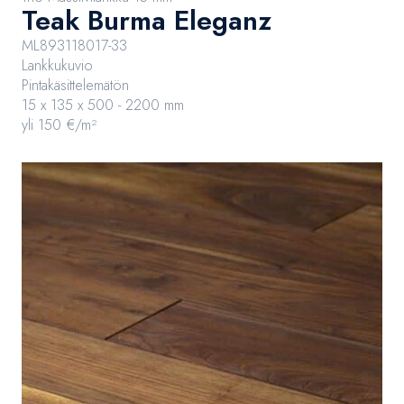
Teak Burma Eleganz
ML893118017-33
Lankkukuvio
Pintakäsittelemätön
15 x 135 x 500 - 2200 mm
yli 150 €/m²