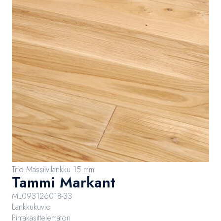
Trio Massiivilankku 15 mm
Tammi Markant
ML093126018-33
Lankkukuvio
Pintakäsittelemätön