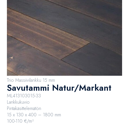
Trio Massiivilankku 15 mm
Savutammi Natur/Markant
ML413103015-33
Lankkukuvio
Pintakäsittelemätön
15 x 130 x 400 – 1800 mm
100-110 €/m²