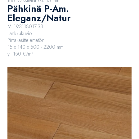
Trio Massiivilankku 15 mm
Pähkinä P-Am.
Eleganz/Natur
ML193118017-33
Lankkukuvio
Pintakäsittelemätön
15 x 140 x 500 - 2200 mm
yli 150 €/m²