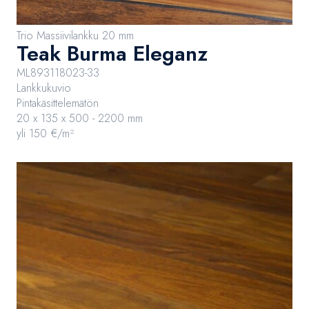
Trio Massiivilankku 20 mm
Teak Burma Eleganz
ML893118023-33
Lankkukuvio
Pintakäsittelemätön
20 x 135 x 500 - 2200 mm
yli 150 €/m²