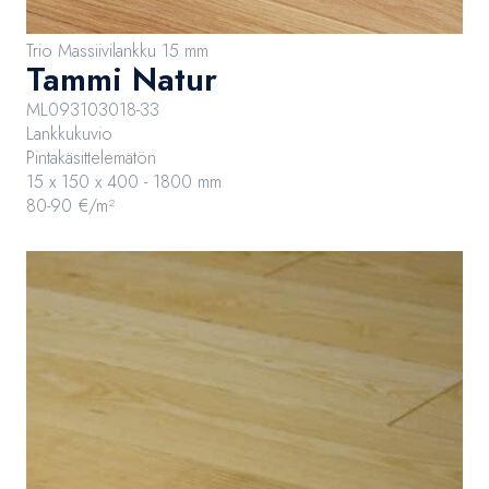
Trio Massiivilankku 15 mm
Tammi Natur
ML093103018-33
Lankkukuvio
Pintakäsittelemätön
15 x 150 x 400 - 1800 mm
80-90 €/m²