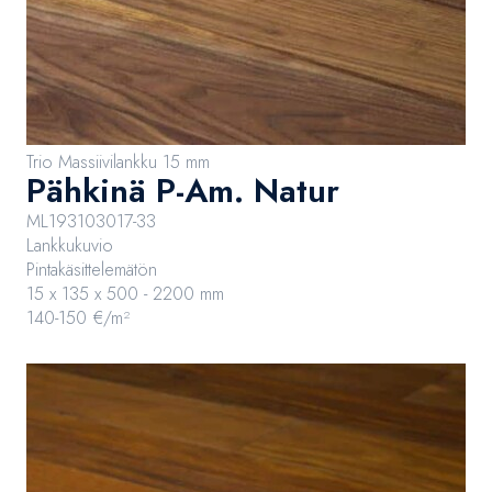
Trio Massiivilankku 15 mm
Pähkinä P-Am. Natur
ML193103017-33
Lankkukuvio
Pintakäsittelemätön
15 x 135 x 500 - 2200 mm
140-150 €/m²