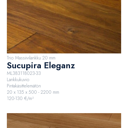
Trio Massiivilankku 20 mm
Sucupira Eleganz
ML383118023-33
Lankkukuvio
Pintakäsittelemätön
20 x 135 x 500 - 2200 mm
120-130 €/m²