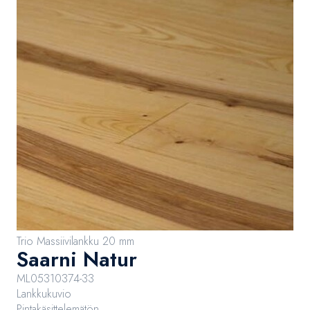
Trio Massiivilankku 20 mm
Saarni Natur
ML05310374-33
Lankkukuvio
Pintakäsittelemätön