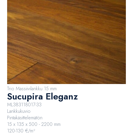
Trio Massiivilankku 15 mm
Sucupira Eleganz
ML383118017-33
Lankkukuvio
Pintakäsittelemätön
15 x 135 x 500 - 2200 mm
120-130 €/m²