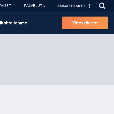
AISET
PALVELUT
AMMATTILAISET
sikohteitamme
Yhteystiedot