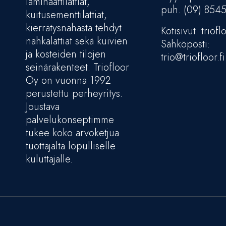
laminaattilattiat,
puh. (09) 854
kuitusementtilattiat,
kierrätysnahasta tehdyt
Kotisivut: trioflo
nahkalattiat sekä kuivien
Sähköposti:
ja kosteiden tilojen
trio@triofloor.fi
seinärakenteet. Triofloor
Oy on vuonna 1992
perustettu perheyritys.
Joustava
palvelukonseptimme
tukee koko arvoketjua
tuottajalta lopulliselle
kuluttajalle.