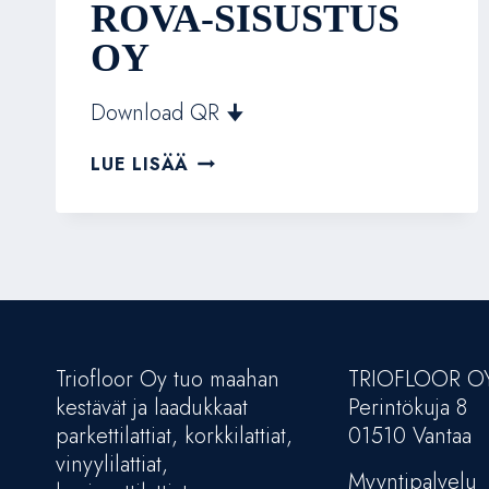
ROVA-SISUSTUS
OY
Download QR 🠋
ROVA-
LUE LISÄÄ
SISUSTUS
OY
Triofloor Oy tuo maahan
TRIOFLOOR O
kestävät ja laadukkaat
Perintökuja 8
parkettilattiat, korkkilattiat,
01510 Vantaa
vinyylilattiat,
Myyntipalvelu