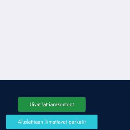
Uivat lattiarakenteet
Aluslattiaan liimattavat parketit