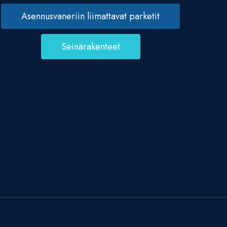
Asennusvaneriin liimattavat parketit
Seinärakenteet