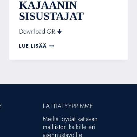
KAJAANIN
SISUSTAJAT
Download QR 🠋
KAJAANIN
LUE LISÄÄ
SISUSTAJAT
Y
LATTIATYYPPIMME
Meiltä löydät kattavan
mallliston kaikille eri
asennustavoille.