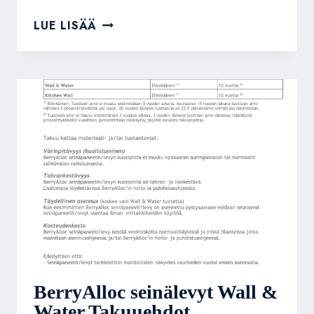
BERRYALLOC
LUE LISÄÄ
WALL&WATER
ASENNUS
LIIMAAMALLA
LA1710-
1FI
BerryAlloc seinälevyt Wall &
Water Takuuehdot