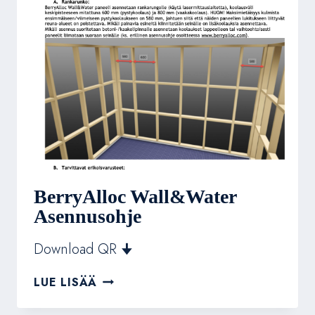
BerryAlloc Wall&Water
Asennusohje
Download QR 🠋
BERRYALLOC
LUE LISÄÄ
WALL&WATER
ASENNUSOHJE