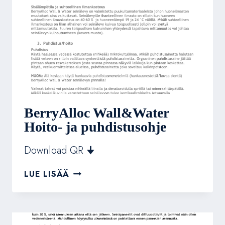
BerryAlloc Wall&Water
Hoito- ja puhdistusohje
Download QR 🠋
BERRYALLOC
LUE LISÄÄ
WALL&WATER
HOITO-
JA
PUHDISTUSOHJE