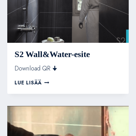
S2 Wall&Water-esite
Download QR 🠋
S2
LUE LISÄÄ
WALL&WATER-
ESITE