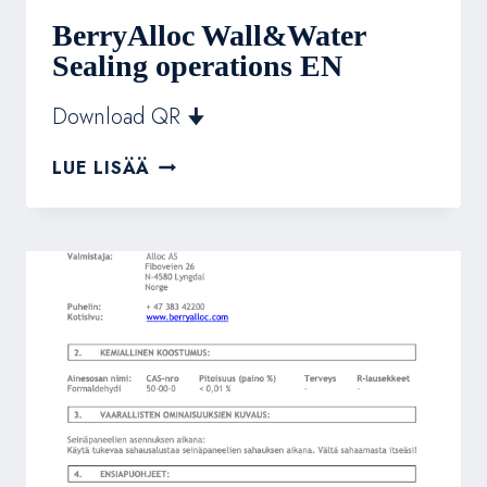
BerryAlloc Wall&Water
Sealing operations EN
Download QR 🠋
BERRYALLOC
LUE LISÄÄ
WALL&WATER
SEALING
OPERATIONS
EN