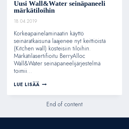
Uusi Wall&Water seinäpaneeli
märkätiloihin
18.04.2019
Korkeapainelaminaatin käyttö
seinäratkaisuna laajenee nyt keittiöistä
(Kitchen wall) kosteisiin tiloihin.
Märkätilasertifioitu BerryAlloc
Wall&Water seinäpaneelijärjestelmä
toimii…
UUSI
LUE LISÄÄ
WALL&WATER
SEINÄPANEELI
MÄRKÄTILOIHIN
End of content