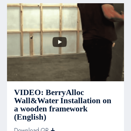
WITH
GLUE
ON
SOLID
WALLS
(ENGLISH)
VIDEO: BerryAlloc
Wall&Water Installation on
a wooden framework
(English)
Download QR 🠋