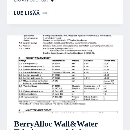
VIDEO:
LUE LISÄÄ
BERRYALLOC
WALL&WATER
INSTALLATION
ON
A
WOODEN
FRAMEWORK
(ENGLISH)
BerryAlloc Wall&Water