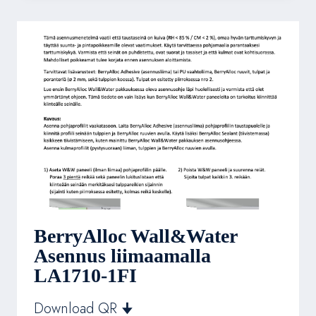
BerryAlloc Wall&Water
Asennus liimaamalla
LA1710-1FI
Download QR 🠋