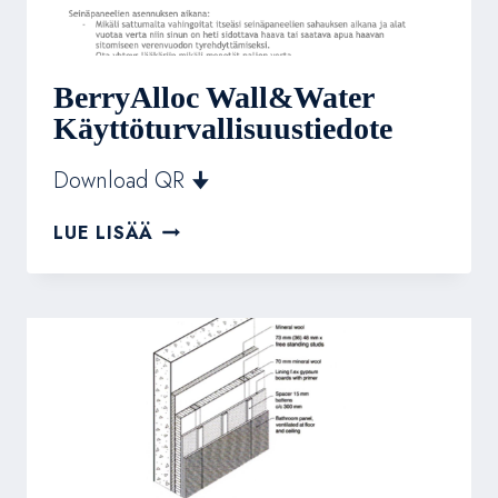
BerryAlloc Wall&Water
Käyttöturvallisuustiedote
Download QR 🠋
BERRYALLOC
LUE LISÄÄ
WALL&WATER
KÄYTTÖTURVALLISUUSTIEDOTE