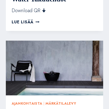
Download QR 🠋
BERRYALLOC
LUE LISÄÄ
SEINÄLEVYT
WALL
&
WATER
TAKUUEHDOT
AJANKOHTAISTA
|
MÄRKÄTILALEVY