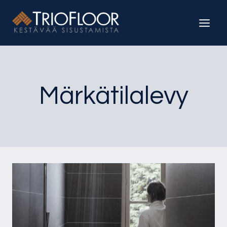
Siirry
sisältöön
Märkätilalevy