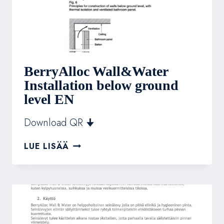
BerryAlloc Wall&Water
Installation below ground
level EN
Download QR 🠋
BERRYALLOC
LUE LISÄÄ
WALL&WATER
INSTALLATION
BELOW
GROUND
LEVEL
EN