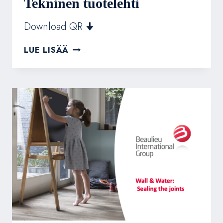
Tekninen tuotelehti
Download QR 🠋
BERRYALLOC
LUE LISÄÄ
WALL&WATER
TEKNINEN
TUOTELEHTI