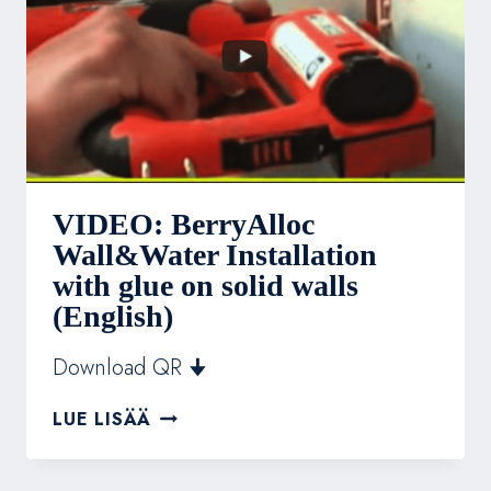
VIDEO: BerryAlloc
Wall&Water Installation
with glue on solid walls
(English)
Download QR 🠋
VIDEO:
LUE LISÄÄ
BERRYALLOC
WALL&WATER
INSTALLATION