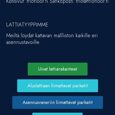
Kotisivut: triofloor.fi Sähköposti: trio@triofloor.fi
LATTIATYYPPIMME
Meiltä löydät kattavan mallliston kaikille eri
asennustavoille.
Uivat lattiarakenteet
Aluslattiaan liimattavat parketit
Asennusvaneriin liimattavat parketit