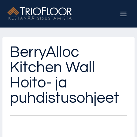
Siirry
sisältöön
BerryAlloc
Kitchen Wall
Hoito- ja
puhdistusohjeet