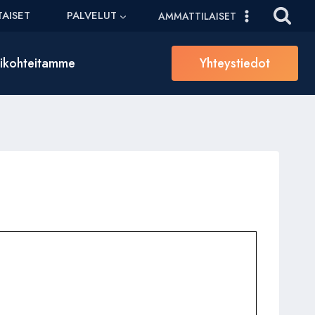
AISET
PALVELUT
AMMATTILAISET
sikohteitamme
Yhteystiedot