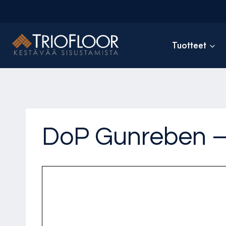
Siirry
sisältöön
Tuotteet
DoP Gunreben – 