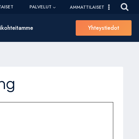
AISET
PALVELUT
AMMATTILAISET
sikohteitamme
Yhteystiedot
ing