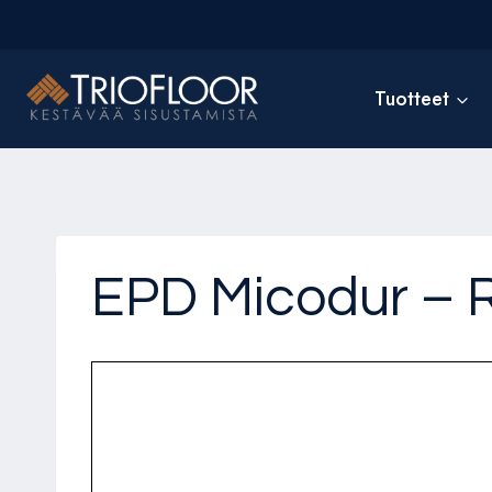
Siirry
sisältöön
Tuotteet
EPD Micodur – Re