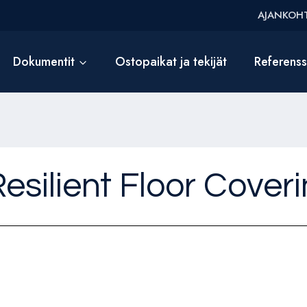
AJANKOHT
Dokumentit
Ostopaikat ja tekijät
Referens
silient Floor Cover