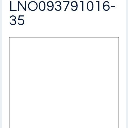
LNÖ093791016-
35