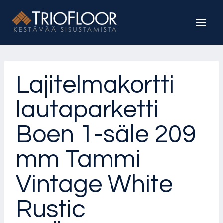
Siirry
sisältöön
Lajitelmakortti
lautaparketti
Boen 1-säle 209
mm Tammi
Vintage White
Rustic