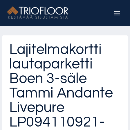
Siirry
sisältöön
Lajitelmakortti
lautaparketti
Boen 3-säle
Tammi Andante
Livepure
LP094110921-