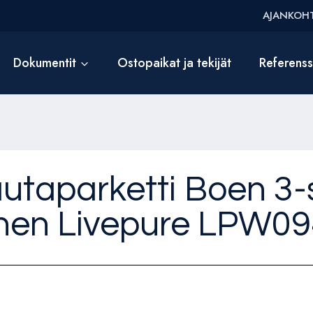
AJANKOHT
Dokumentit
Ostopaikat ja tekijät
Referens
lautaparketti Boen 3
inen Livepure LPW0