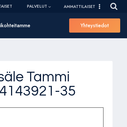
AISET
PALVELUT
AMMATTILAISET
sikohteitamme
Yhteystiedot
-säle Tammi
94143921-35