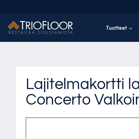
Siirry
sisältöön
Tuotteet
Lajitelmakortti 
Concerto Valko