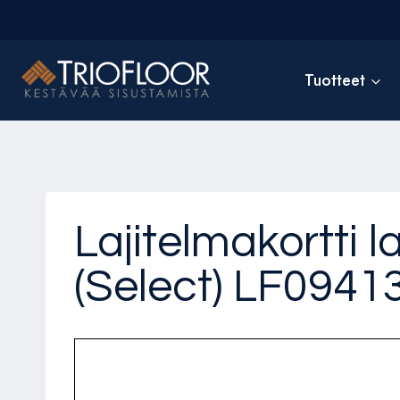
Siirry
sisältöön
Tuotteet
Lajitelmakortti
(Select) LF094