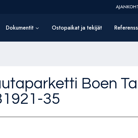
AJANKOHT
Dokumentit
Ostopaikat ja tekijät
Referens
 lautaparketti Boen 
131921-35