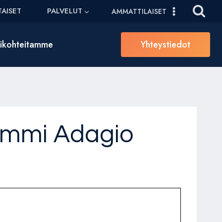
AISET
PALVELUT
AMMATTILAISET
sikohteitamme
Yhteystiedot
Tammi Adagio