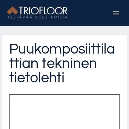
Siirry
sisältöön
Puukomposiittila
ttian tekninen
tietolehti