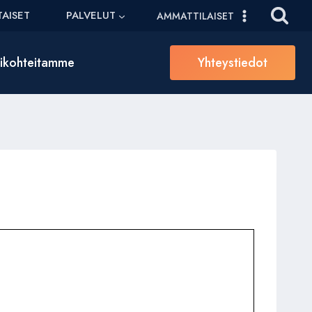
AISET
PALVELUT
AMMATTILAISET
sikohteitamme
Yhteystiedot