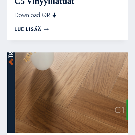
C5 Vinyylilattiat
Download QR 🠋
C5
LUE LISÄÄ
VINYYLILATTIAT