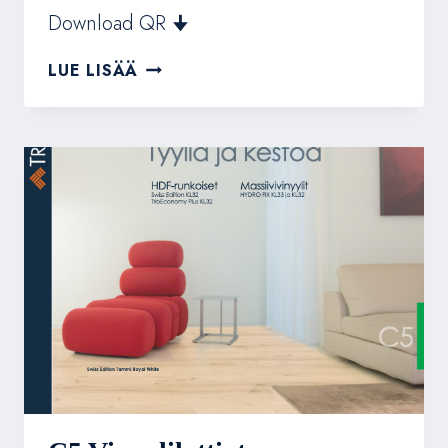
Download QR 🠋
S2
LUE LISÄÄ
WALL&WATER-
ESITE