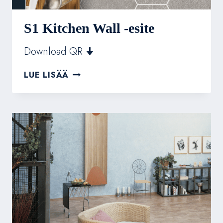
S1 Kitchen Wall -esite
Download QR 🠋
S1
LUE LISÄÄ
KITCHEN
WALL
-
ESITE