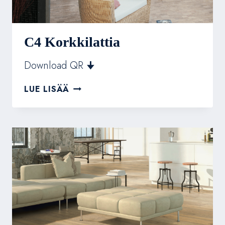
C4 Korkkilattia
Download QR 🠋
C4
LUE LISÄÄ
KORKKILATTIA