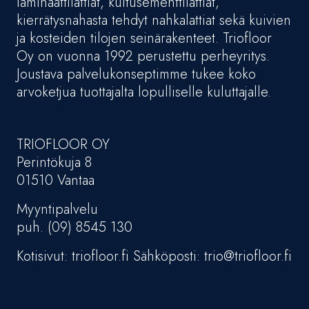
laminaattilattiat, kuitusementtilattiat,
kierrätysnahasta tehdyt nahkalattiat sekä kuivien
ja kosteiden tilojen seinärakenteet. Triofloor
Oy on vuonna 1992 perustettu perheyritys.
Joustava palvelukonseptimme tukee koko
arvoketjua tuottajalta lopulliselle kuluttajalle.
TRIOFLOOR OY
Perintökuja 8
01510 Vantaa
Myyntipalvelu
puh. (09) 8545 130
Kotisivut: triofloor.fi Sähköposti: trio@triofloor.fi