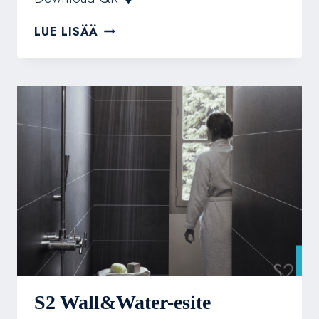
C3
LUE LISÄÄ
LAMINAATTILATTIA
BAUCLIC
STYLE
S2 Wall&Water-esite