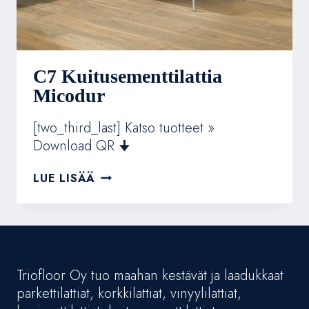
C7 Kuitusementtilattia
Micodur
[two_third_last] Katso tuotteet »
Download QR 🠋
C7
LUE LISÄÄ
KUITUSEMENTTILATTIA
MICODUR
Triofloor Oy tuo maahan kestävät ja laadukkaat
parkettilattiat, korkkilattiat, vinyylilattiat,