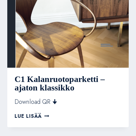
C1 Kalanruotoparketti –
ajaton klassikko
Download QR 🠋
C1
LUE LISÄÄ
KALANRUOTOPARKETTI
–
AJATON