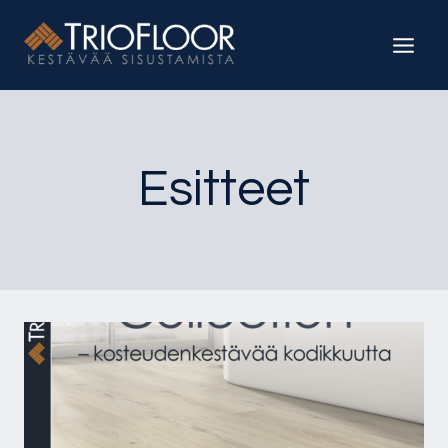
Siirry
sisältöön
Esitteet