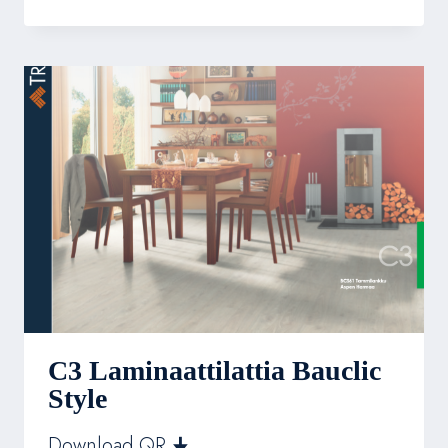
HERRINGBONE
CLICK
–
VALMISTAJAN
ESITE
C3 Laminaattilattia Bauclic
Style
Download QR 🠋