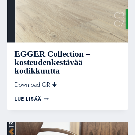
EGGER Collection –
kosteudenkestävää
kodikkuutta
Download QR 🠋
EGGER
LUE LISÄÄ
COLLECTION
–
KOSTEUDENKESTÄVÄÄ
KODIKKUUTTA