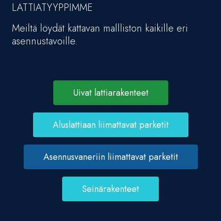
LATTIATYYPPIMME
Meiltä löydät kattavan mallliston kaikille eri
asennustavoille.
Uivat lattiarakenteet
Aluslattiaan liimattavat parketit
Asennusvaneriin liimattavat parketit
Seinärakenteet