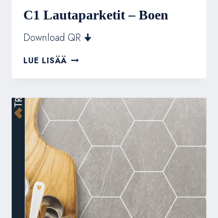
C1 Lautaparketit – Boen
Download QR 🠋
C1
LUE LISÄÄ
LAUTAPARKETIT
–
BOEN