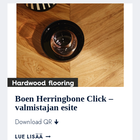
KLASSIKKO
Boen Herringbone Click –
valmistajan esite
Download QR 🠋
BOEN
LUE LISÄÄ