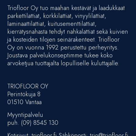
Triofloor Oy tuo maahan kestävät ja laadukkaat
parkettilattiat, korkkilattiat, vinyylilattiat,
laminaattilattiat, kuitusementtilattiat,
kierrätysnahasta tehdyt nahkalattiat sekä kuivien
ja kosteiden tilojen seinärakenteet. Triofloor
Oy on vuonna 1992 perustettu perheyritys.
Joustava palvelukonseptimme tukee koko
arvoketjua tuottajalta lopulliselle kuluttajalle.
TRIOFLOOR OY
Perintökuja 8
01510 Vantaa
Myyntipalvelu
puh. (09) 8545 130
Kotisivut: triofloor.fi Sähköposti: trio@triofloor.fi