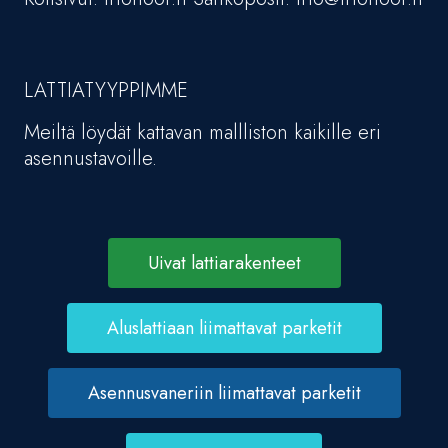
LATTIATYYPPIMME
Meiltä löydät kattavan mallliston kaikille eri
asennustavoille.
Uivat lattiarakenteet
Aluslattiaan liimattavat parketit
Asennusvaneriin liimattavat parketit