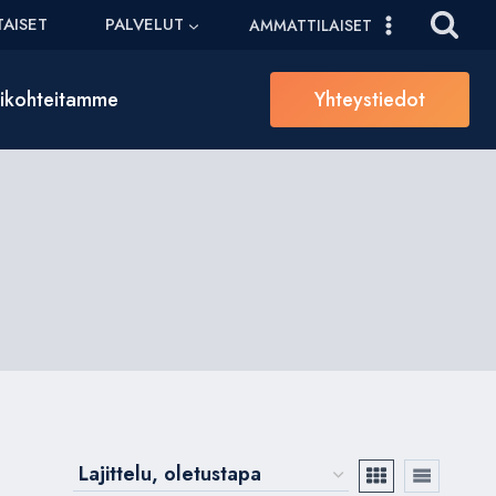
AISET
PALVELUT
AMMATTILAISET
sikohteitamme
Yhteystiedot