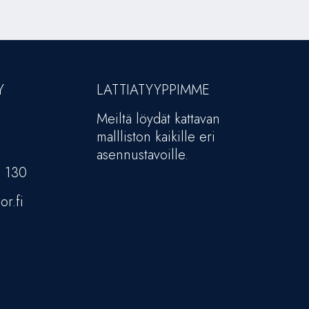
Y
LATTIATYYPPIMME
Meiltä löydät kattavan
mallliston kaikille eri
asennustavoille.
5 130
or.fi