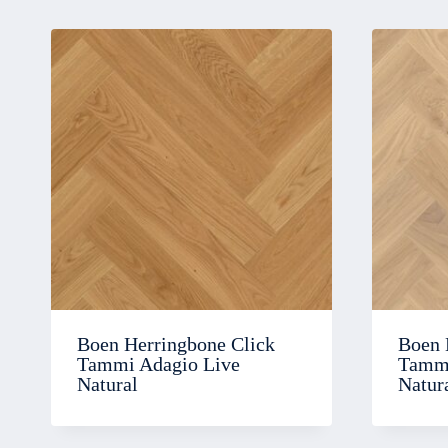
Boen Herringbone Click
Boen 
Tammi Adagio Live
Tammi
Natural
Natur