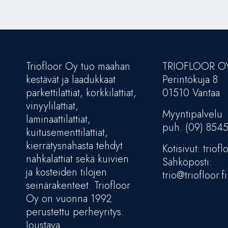
Triofloor Oy tuo maahan
TRIOFLOOR O
kestävät ja laadukkaat
Perintökuja 8
parkettilattiat, korkkilattiat,
01510 Vantaa
vinyylilattiat,
Myyntipalvelu
laminaattilattiat,
puh. (09) 854
kuitusementtilattiat,
kierrätysnahasta tehdyt
Kotisivut: trioflo
nahkalattiat sekä kuivien
Sähköposti:
ja kosteiden tilojen
trio@triofloor.fi
seinärakenteet. Triofloor
Oy on vuonna 1992
perustettu perheyritys.
Joustava