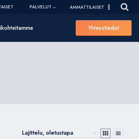
AISET
PALVELUT
AMMATTILAISET
sikohteitamme
Yhteystiedot