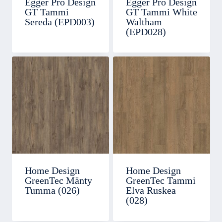
Egger Pro Design
Egger Pro Design
GT Tammi
GT Tammi White
Sereda (EPD003)
Waltham
(EPD028)
Home Design
Home Design
GreenTec Mänty
GreenTec Tammi
Tumma (026)
Elva Ruskea
(028)