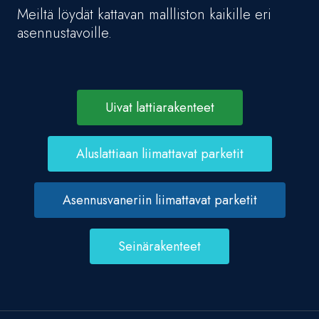
Meiltä löydät kattavan mallliston kaikille eri
asennustavoille.
Uivat lattiarakenteet
Aluslattiaan liimattavat parketit
Asennusvaneriin liimattavat parketit
Seinärakenteet