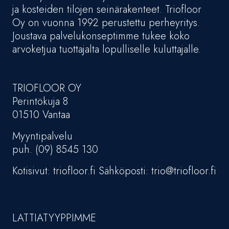
ja kosteiden tilojen seinärakenteet. Triofloor
Oy on vuonna 1992 perustettu perheyritys.
Joustava palvelukonseptimme tukee koko
arvoketjua tuottajalta lopulliselle kuluttajalle.
TRIOFLOOR OY
Perintökuja 8
01510 Vantaa
Myyntipalvelu
puh. (09) 8545 130
Kotisivut: triofloor.fi Sähköposti: trio@triofloor.fi
LATTIATYYPPIMME