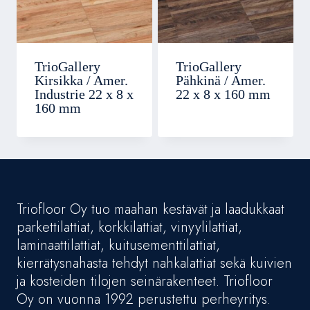
TrioGallery
TrioGallery
Kirsikka / Amer.
Pähkinä / Amer.
Industrie 22 x 8 x
22 x 8 x 160 mm
160 mm
Triofloor Oy tuo maahan kestävät ja laadukkaat
parkettilattiat, korkkilattiat, vinyylilattiat,
laminaattilattiat, kuitusementtilattiat,
kierrätysnahasta tehdyt nahkalattiat sekä kuivien
ja kosteiden tilojen seinärakenteet. Triofloor
Oy on vuonna 1992 perustettu perheyritys.