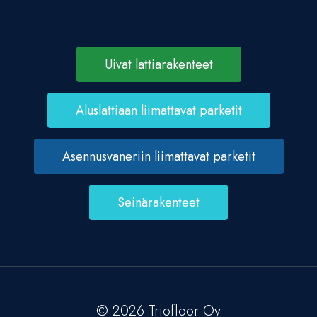
Uivat lattiarakenteet
Aluslattiaan liimattavat parketit
Asennusvaneriin liimattavat parketit
Seinärakenteet
© 2026 Triofloor Oy