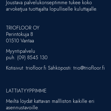
Joustava palvelukonseptimme tukee koko
arvoketjua tuottajalta lopulliselle kuluttajalle.
TRIOFLOOR OY
Perintökuja 8
01510 Vantaa
Myyntipalvelu
puh. (09) 8545 130
Kotisivut: triofloor.fi Sähköposti: trio@triofloor.fi
LATTIATYYPPIMME
Meiltä löydät kattavan mallliston kaikille eri
asennustavoille.