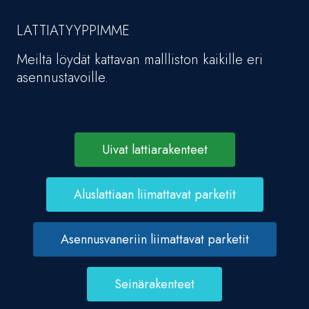
LATTIATYYPPIMME
Meiltä löydät kattavan mallliston kaikille eri
asennustavoille.
Uivat lattiarakenteet
Aluslattiaan liimattavat parketit
Asennusvaneriin liimattavat parketit
Seinärakenteet