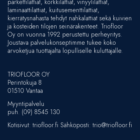
parkettilattiat, korkkilattiat, vinyylilattiat,
laminaattilattiat, kuitusementtilattiat,
kierrätysnahasta tehdyt nahkalattiat sekä kuivien
ja kosteiden tilojen seinärakenteet. Triofloor
Oy on vuonna 1992 perustettu perheyritys.
Joustava palvelukonseptimme tukee koko
arvoketjua tuottajalta lopulliselle kuluttajalle.
TRIOFLOOR OY
Perintökuja 8
01510 Vantaa
Myyntipalvelu
puh. (09) 8545 130
Kotisivut: triofloor.fi Sähköposti: trio@triofloor.fi