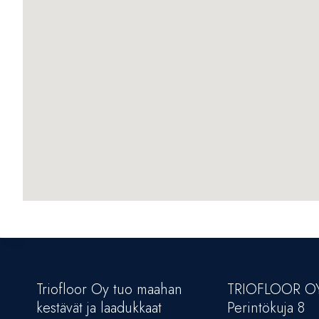
Triofloor Oy tuo maahan
TRIOFLOOR O
kestävät ja laadukkaat
Perintökuja 8