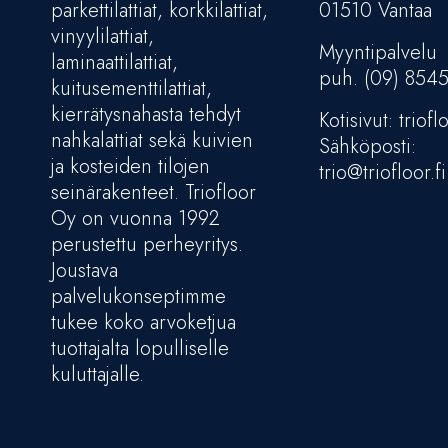
parkettilattiat, korkkilattiat,
01510 Vantaa
vinyylilattiat,
Myyntipalvelu
laminaattilattiat,
puh. (09) 854
kuitusementtilattiat,
kierrätysnahasta tehdyt
Kotisivut: trioflo
nahkalattiat sekä kuivien
Sähköposti:
ja kosteiden tilojen
trio@triofloor.fi
seinärakenteet. Triofloor
Oy on vuonna 1992
perustettu perheyritys.
Joustava
palvelukonseptimme
tukee koko arvoketjua
tuottajalta lopulliselle
kuluttajalle.