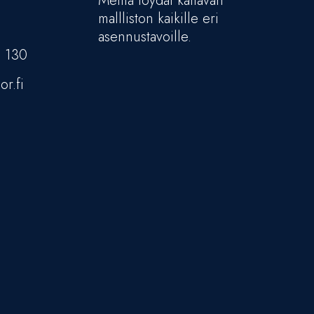
Meiltä löydät kattavan
mallliston kaikille eri
asennustavoille.
5 130
or.fi