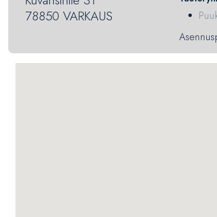
Kuvansintie 31
78850 VARKAUS
Puuk
Asennuspa