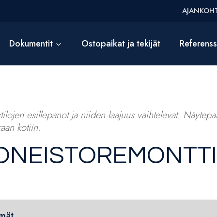
AJANKOHT
Dokumentit
Ostopaikat ja tekijät
Referens
ilojen esillepanot ja niiden laajuus vaihtelevat. Näytepalv
aan kotiin.
ONEISTOREMONTTIL
mät