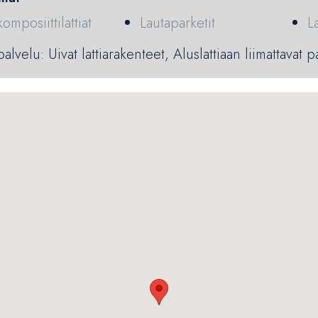
omposiittilattiat
Lautaparketit
La
lvelu: Uivat lattiarakenteet, Aluslattiaan liimattavat p