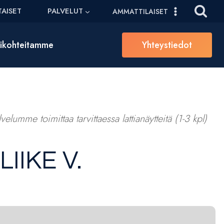
AISET
PALVELUT
AMMATTILAISET
sikohteitamme
Yhteystiedot
elumme toimittaa tarvittaessa lattianäytteitä (1-3 kpl)
IIKE V.