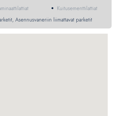
minaattilattiat
Kuitusementtilattiat
arketit, Asennusvaneriin liimattavat parketit