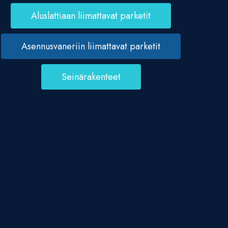
Aluslattiaan liimattavat parketit
Asennusvaneriin liimattavat parketit
Seinärakenteet