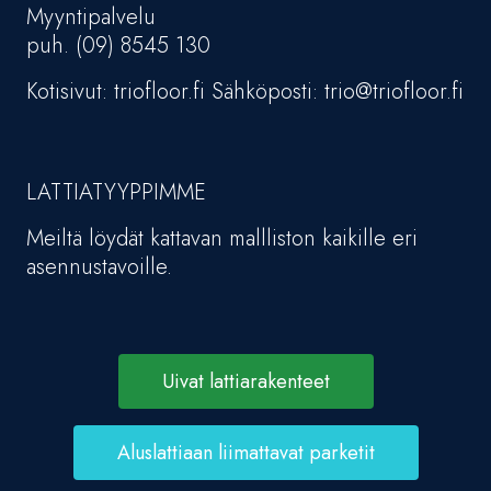
Myyntipalvelu
puh. (09) 8545 130
Kotisivut: triofloor.fi Sähköposti: trio@triofloor.fi
LATTIATYYPPIMME
Meiltä löydät kattavan mallliston kaikille eri
asennustavoille.
Uivat lattiarakenteet
Aluslattiaan liimattavat parketit