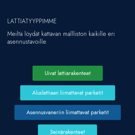
LATTIATYYPPIMME
Meiltä löydät kattavan mallliston kaikille eri
asennustavoille.
Uivat lattiarakenteet
Aluslattiaan liimattavat parketit
Asennusvaneriin liimattavat parketit
Seinärakenteet