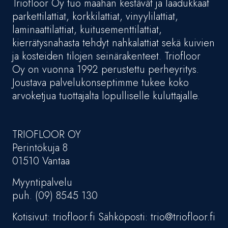
Triofloor Oy tuo maahan kestävät ja laadukkaat
parkettilattiat, korkkilattiat, vinyylilattiat,
laminaattilattiat, kuitusementtilattiat,
kierrätysnahasta tehdyt nahkalattiat sekä kuivien
ja kosteiden tilojen seinärakenteet. Triofloor
Oy on vuonna 1992 perustettu perheyritys.
Joustava palvelukonseptimme tukee koko
arvoketjua tuottajalta lopulliselle kuluttajalle.
TRIOFLOOR OY
Perintökuja 8
01510 Vantaa
Myyntipalvelu
puh. (09) 8545 130
Kotisivut: triofloor.fi Sähköposti: trio@triofloor.fi