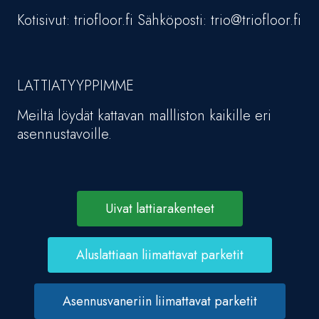
Kotisivut: triofloor.fi Sähköposti: trio@triofloor.fi
LATTIATYYPPIMME
Meiltä löydät kattavan mallliston kaikille eri
asennustavoille.
Uivat lattiarakenteet
Aluslattiaan liimattavat parketit
Asennusvaneriin liimattavat parketit