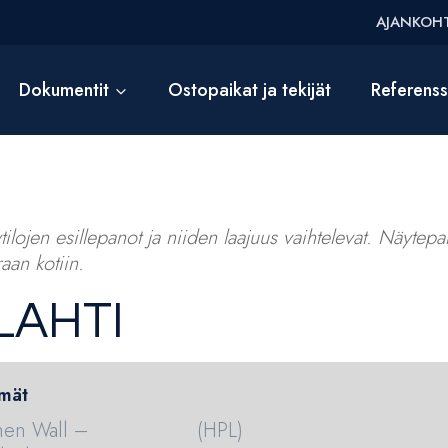
AJANKOHT
Dokumentit
Ostopaikat ja tekijät
Referens
ilojen esillepanot ja niiden laajuus vaihtelevat. Näytepalv
aan kotiin.
LAHTI
mät
hen Wall –
(HPL)