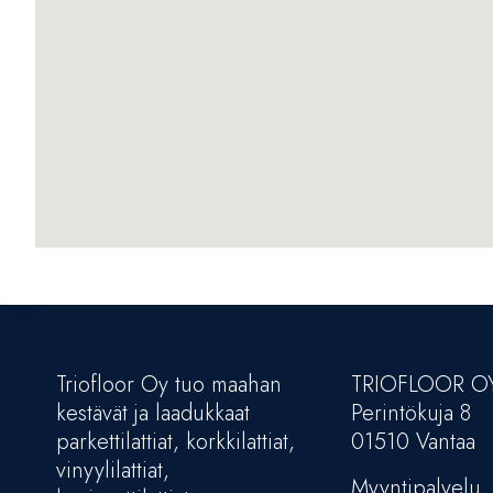
Triofloor Oy tuo maahan
TRIOFLOOR O
kestävät ja laadukkaat
Perintökuja 8
parkettilattiat, korkkilattiat,
01510 Vantaa
vinyylilattiat,
Myyntipalvelu