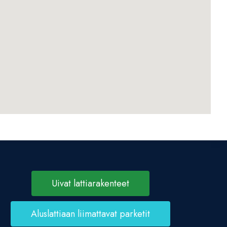
Uivat lattiarakenteet
Aluslattiaan liimattavat parketit