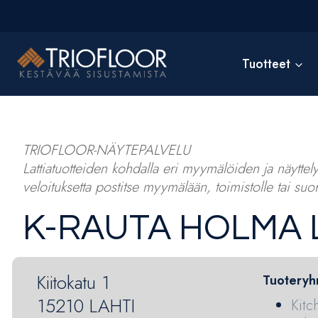
Siirry
sisältöön
Tuotteet
TRIOFLOOR-NÄYTEPALVELU
Lattiatuotteiden kohdalla eri myymälöiden ja näyttelyt
veloituksetta postitse myymälään, toimistolle tai suor
K-RAUTA HOLMA 
Kiitokatu 1
Tuoteryh
15210 LAHTI
Kitc