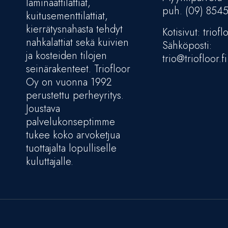
laminaattilattiat,
puh. (09) 854
kuitusementtilattiat,
kierrätysnahasta tehdyt
Kotisivut: trioflo
nahkalattiat sekä kuivien
Sähköposti:
ja kosteiden tilojen
trio@triofloor.fi
seinärakenteet. Triofloor
Oy on vuonna 1992
perustettu perheyritys.
Joustava
palvelukonseptimme
tukee koko arvoketjua
tuottajalta lopulliselle
kuluttajalle.