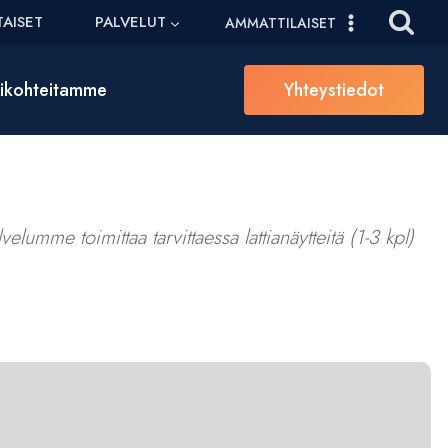
AISET
PALVELUT
AMMATTILAISET
sikohteitamme
Yhteystiedot
elumme toimittaa tarvittaessa lattianäytteitä (1-3 kpl)