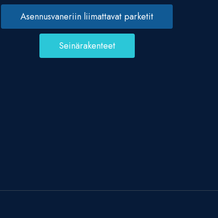
Asennusvaneriin liimattavat parketit
Seinärakenteet