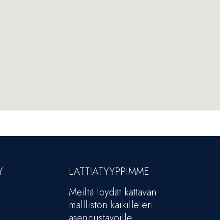
Y
LATTIATYYPPIMME
Meiltä löydät kattavan
mallliston kaikille eri
asennustavoille.