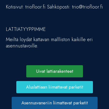
Kotisivut: triofloor.fi Sähköposti: trio@triofloor.fi
LATTIATYYPPIMME
Meiltä löydät kattavan mallliston kaikille eri
asennustavoille.
Uivat lattiarakenteet
Aluslattiaan liimattavat parketit
Asennusvaneriin liimattavat parketit