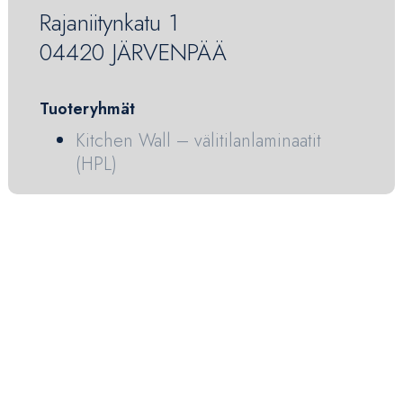
Rajaniitynkatu 1
04420 JÄRVENPÄÄ
Tuoteryhmät
Kitchen Wall – välitilanlaminaatit
(HPL)