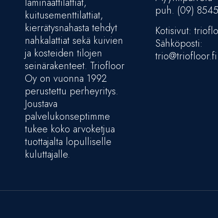
laminaattilattiat,
puh. (09) 854
kuitusementtilattiat,
kierrätysnahasta tehdyt
Kotisivut: trioflo
nahkalattiat sekä kuivien
Sähköposti:
ja kosteiden tilojen
trio@triofloor.fi
seinärakenteet. Triofloor
Oy on vuonna 1992
perustettu perheyritys.
Joustava
palvelukonseptimme
tukee koko arvoketjua
tuottajalta lopulliselle
kuluttajalle.