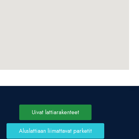
Uivat lattiarakenteet
Aluslattiaan liimattavat parketit