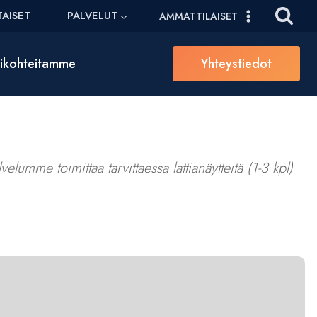
AISET
PALVELUT
AMMATTILAISET
sikohteitamme
Yhteystiedot
elumme toimittaa tarvittaessa lattianäytteitä (1-3 kpl)