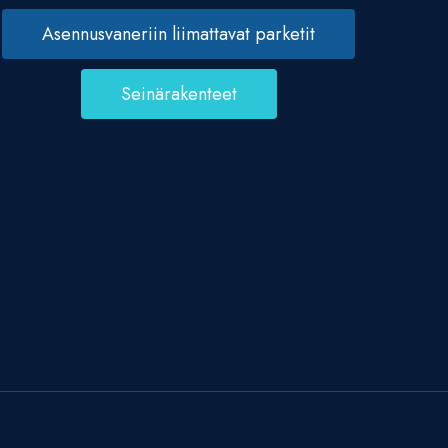
Asennusvaneriin liimattavat parketit
Seinärakenteet