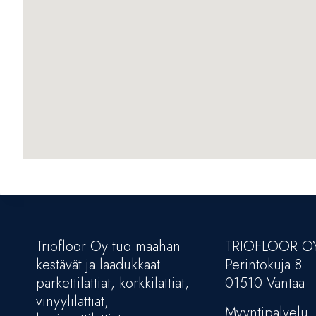
Triofloor Oy tuo maahan
TRIOFLOOR O
kestävät ja laadukkaat
Perintökuja 8
parkettilattiat, korkkilattiat,
01510 Vantaa
vinyylilattiat,
Myyntipalvelu