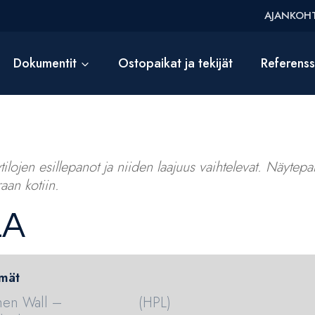
AJANKOHT
Dokumentit
Ostopaikat ja tekijät
Referens
ilojen esillepanot ja niiden laajuus vaihtelevat. Näytepalv
aan kotiin.
LA
mät
hen Wall –
(HPL)