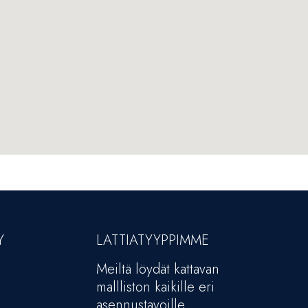
Y
LATTIATYYPPIMME
Meiltä löydät kattavan
mallliston kaikille eri
asennustavoille.