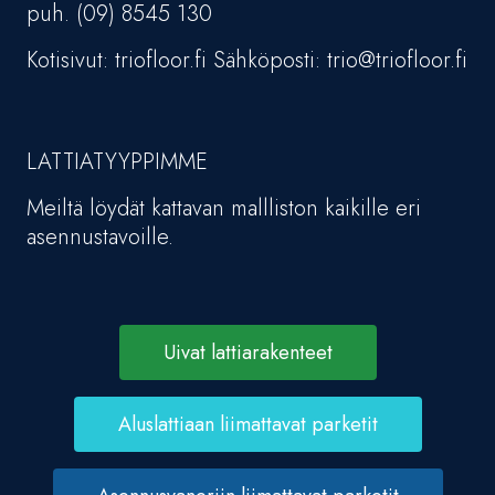
puh. (09) 8545 130
Kotisivut: triofloor.fi Sähköposti: trio@triofloor.fi
LATTIATYYPPIMME
Meiltä löydät kattavan mallliston kaikille eri
asennustavoille.
Uivat lattiarakenteet
Aluslattiaan liimattavat parketit