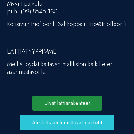
Myyntipalvelu
puh. (09) 8545 130
Kotisivut: triofloor.fi Sähköposti: trio@triofloor.fi
LATTIATYYPPIMME
Meiltä löydät kattavan mallliston kaikille eri
asennustavoille.
Uivat lattiarakenteet
Aluslattiaan liimattavat parketit