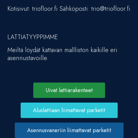
Kotisivut: triofloor.fi Sähköposti: trio@triofloor.fi
LATTIATYYPPIMME
Meiltä löydät kattavan mallliston kaikille eri
asennustavoille.
Uivat lattiarakenteet
Aluslattiaan liimattavat parketit
Asennusvaneriin liimattavat parketit