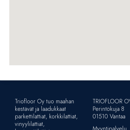
Triofloor Oy tuo maahan
TRIOFLOOR O
kestävät ja laadukkaat
Perintökuja 8
parkettilattiat, korkkilattiat,
01510 Vantaa
vinyylilattiat,
Myyntipalvelu