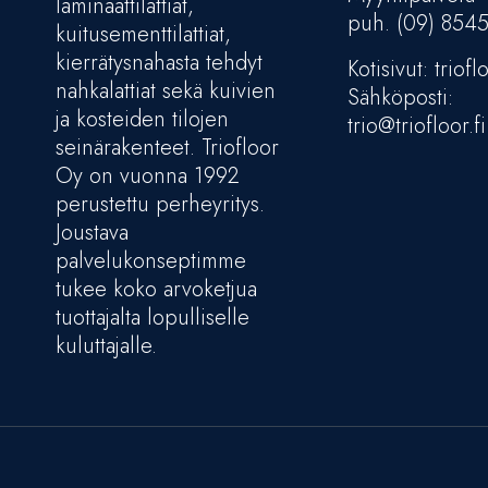
laminaattilattiat,
puh. (09) 854
kuitusementtilattiat,
kierrätysnahasta tehdyt
Kotisivut: trioflo
nahkalattiat sekä kuivien
Sähköposti:
ja kosteiden tilojen
trio@triofloor.fi
seinärakenteet. Triofloor
Oy on vuonna 1992
perustettu perheyritys.
Joustava
palvelukonseptimme
tukee koko arvoketjua
tuottajalta lopulliselle
kuluttajalle.