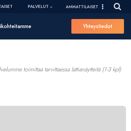
AISET
PALVELUT
AMMATTILAISET
sikohteitamme
Yhteystiedot
elumme toimittaa tarvittaessa lattianäytteitä (1-3 kpl)