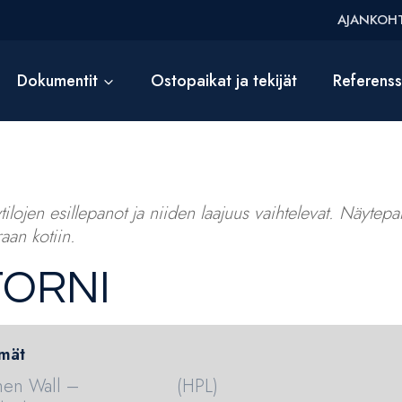
AJANKOHT
Dokumentit
Ostopaikat ja tekijät
Referens
ilojen esillepanot ja niiden laajuus vaihtelevat. Näytepalv
aan kotiin.
TORNI
mät
hen Wall –
(HPL)