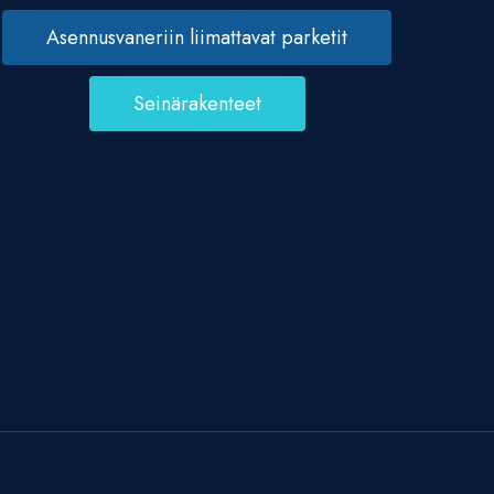
Asennusvaneriin liimattavat parketit
Seinärakenteet