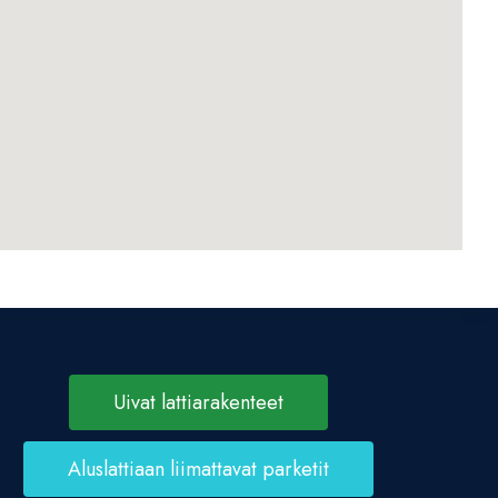
Uivat lattiarakenteet
Aluslattiaan liimattavat parketit