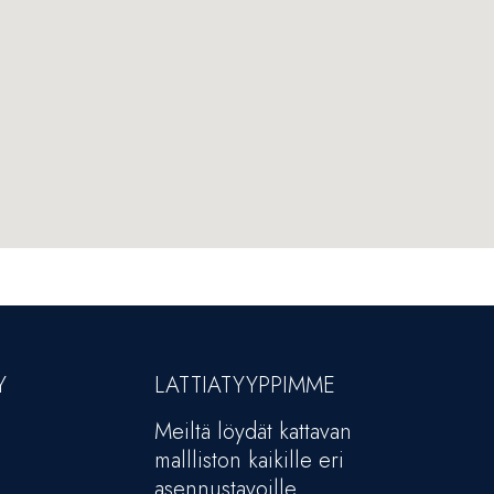
Y
LATTIATYYPPIMME
Meiltä löydät kattavan
mallliston kaikille eri
asennustavoille.