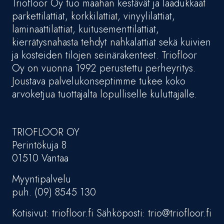
Triofloor Oy tuo maahan kestävät ja laadukkaat
parkettilattiat, korkkilattiat, vinyylilattiat,
laminaattilattiat, kuitusementtilattiat,
kierrätysnahasta tehdyt nahkalattiat sekä kuivien
ja kosteiden tilojen seinärakenteet. Triofloor
Oy on vuonna 1992 perustettu perheyritys.
Joustava palvelukonseptimme tukee koko
arvoketjua tuottajalta lopulliselle kuluttajalle.
TRIOFLOOR OY
Perintökuja 8
01510 Vantaa
Myyntipalvelu
puh. (09) 8545 130
Kotisivut: triofloor.fi Sähköposti: trio@triofloor.fi