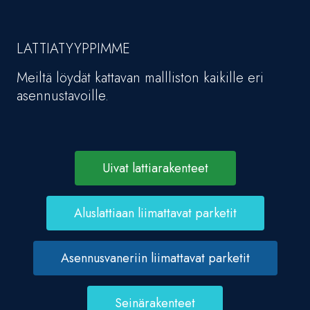
LATTIATYYPPIMME
Meiltä löydät kattavan mallliston kaikille eri
asennustavoille.
Uivat lattiarakenteet
Aluslattiaan liimattavat parketit
Asennusvaneriin liimattavat parketit
Seinärakenteet