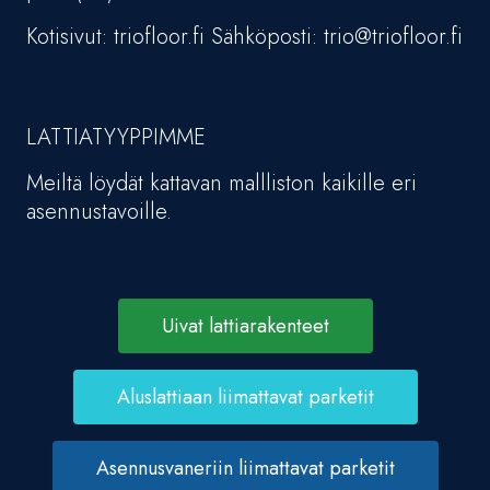
Kotisivut: triofloor.fi Sähköposti: trio@triofloor.fi
LATTIATYYPPIMME
Meiltä löydät kattavan mallliston kaikille eri
asennustavoille.
Uivat lattiarakenteet
Aluslattiaan liimattavat parketit
Asennusvaneriin liimattavat parketit