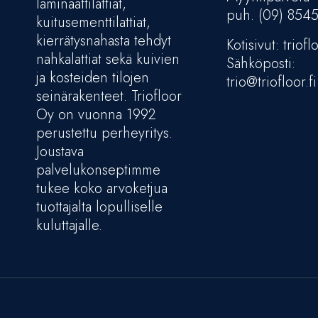
laminaattilattiat,
puh. (09) 854
kuitusementtilattiat,
kierrätysnahasta tehdyt
Kotisivut: trioflo
nahkalattiat sekä kuivien
Sähköposti:
ja kosteiden tilojen
trio@triofloor.fi
seinärakenteet. Triofloor
Oy on vuonna 1992
perustettu perheyritys.
Joustava
palvelukonseptimme
tukee koko arvoketjua
tuottajalta lopulliselle
kuluttajalle.