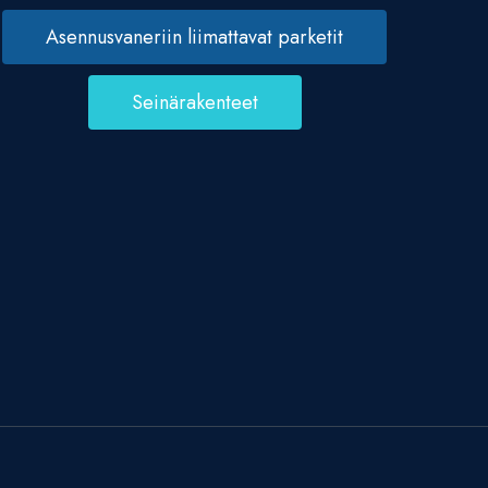
Asennusvaneriin liimattavat parketit
Seinärakenteet