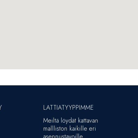
Y
LATTIATYYPPIMME
Meiltä löydät kattavan
mallliston kaikille eri
asennustavoille.