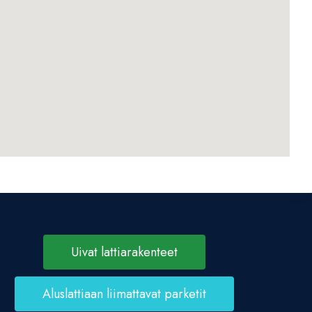
Uivat lattiarakenteet
Aluslattiaan liimattavat parketit