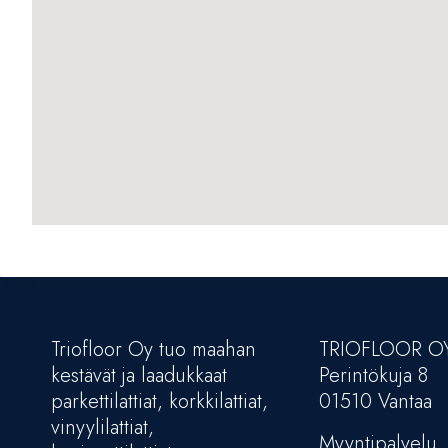
Triofloor Oy tuo maahan
TRIOFLOOR O
kestävät ja laadukkaat
Perintökuja 8
parkettilattiat, korkkilattiat,
01510 Vantaa
vinyylilattiat,
Myyntipalvelu