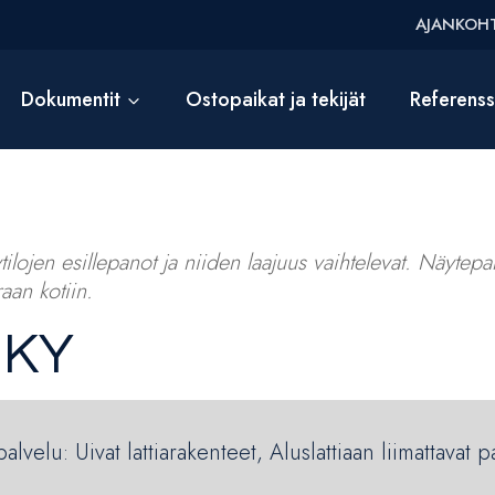
AJANKOHT
Dokumentit
Ostopaikat ja tekijät
Referens
ilojen esillepanot ja niiden laajuus vaihtelevat. Näytepalv
aan kotiin.
 KY
lvelu: Uivat lattiarakenteet, Aluslattiaan liimattavat p