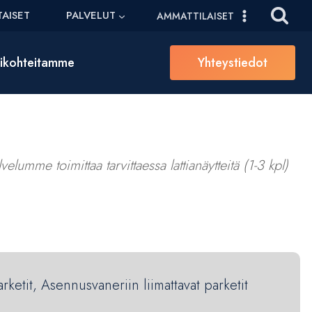
AISET
PALVELUT
AMMATTILAISET
sikohteitamme
Yhteystiedot
elumme toimittaa tarvittaessa lattianäytteitä (1-3 kpl)
arketit, Asennusvaneriin liimattavat parketit