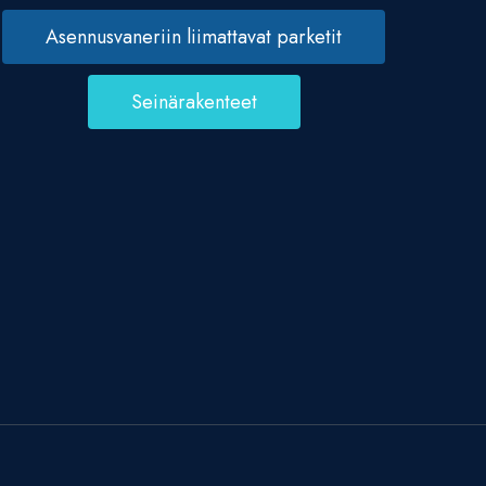
Asennusvaneriin liimattavat parketit
Seinärakenteet