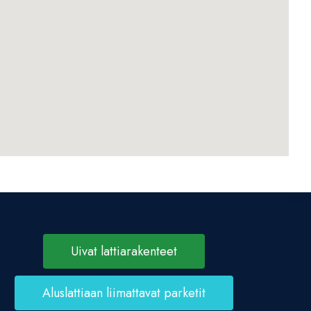
Uivat lattiarakenteet
Aluslattiaan liimattavat parketit