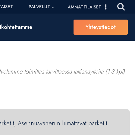
AISET
PALVELUT
AMMATTILAISET
sikohteitamme
Yhteystiedot
elumme toimittaa tarvittaessa lattianäytteitä (1-3 kpl)
arketit, Asennusvaneriin liimattavat parketit