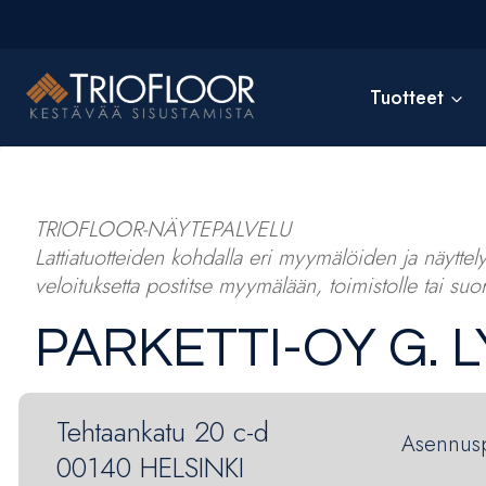
Siirry
sisältöön
Tuotteet
TRIOFLOOR-NÄYTEPALVELU
Lattiatuotteiden kohdalla eri myymälöiden ja näyttelyt
veloituksetta postitse myymälään, toimistolle tai suor
PARKETTI-OY G. 
Tehtaankatu 20 c-d
Asennuspa
00140 HELSINKI