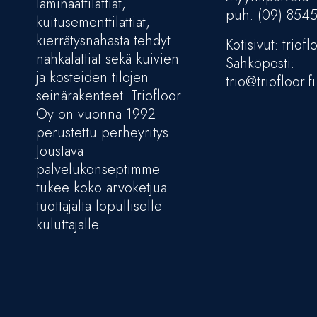
laminaattilattiat,
puh. (09) 854
kuitusementtilattiat,
kierrätysnahasta tehdyt
Kotisivut: trioflo
nahkalattiat sekä kuivien
Sähköposti:
ja kosteiden tilojen
trio@triofloor.fi
seinärakenteet. Triofloor
Oy on vuonna 1992
perustettu perheyritys.
Joustava
palvelukonseptimme
tukee koko arvoketjua
tuottajalta lopulliselle
kuluttajalle.