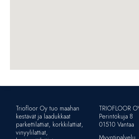
Triofloor Oy tuo maahan
TRIOFLOOR O
kestävät ja laadukkaat
Perintökuja 8
parkettilattiat, korkkilattiat,
01510 Vantaa
vinyylilattiat,
Myyntipalvelu