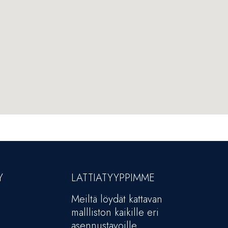
Y
LATTIATYYPPIMME
Meiltä löydät kattavan
mallliston kaikille eri
asennustavoille.