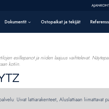
AJANKOHT
Dokumentit
Ostopaikat ja tekijät
Referens
ilojen esillepanot ja niiden laajuus vaihtelevat. Näytepalv
aan kotiin.
LYTZ
lvelu: Uivat lattiarakenteet, Aluslattiaan liimattavat p