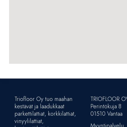
Triofloor Oy tuo maahan
TRIOFLOOR O
kestävät ja laadukkaat
Perintökuja 8
parkettilattiat, korkkilattiat,
01510 Vantaa
vinyylilattiat,
Myyntipalvelu