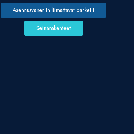
Asennusvaneriin liimattavat parketit
Seinärakenteet