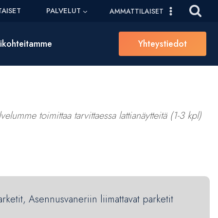
AISET
PALVELUT
AMMATTILAISET
sikohteitamme
Yhteystiedot
elumme toimittaa tarvittaessa lattianäytteitä (1-3 kpl)
arketit, Asennusvaneriin liimattavat parketit