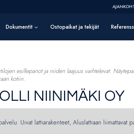
AJANKOHT
Dokumentit
Ostopaikat ja tekijät
Referens
ilojen esillepanot ja niiden laajuus vaihtelevat. Näytepalv
aan kotiin.
LLI NIINIMÄKI OY
lvelu: Uivat lattiarakenteet, Aluslattiaan liimattavat p