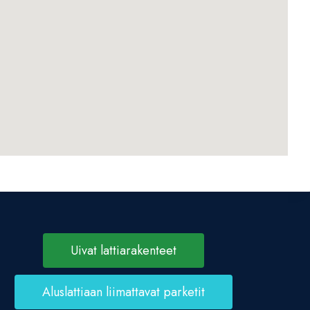
Uivat lattiarakenteet
Aluslattiaan liimattavat parketit