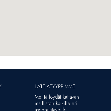
Y
LATTIATYYPPIMME
Meiltä löydät kattavan
mallliston kaikille eri
asennustavoille.