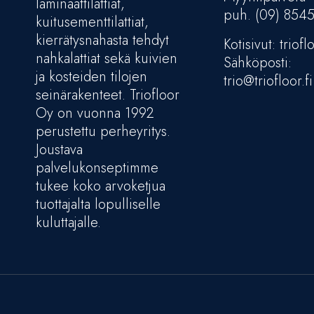
laminaattilattiat,
puh. (09) 854
kuitusementtilattiat,
kierrätysnahasta tehdyt
Kotisivut: trioflo
nahkalattiat sekä kuivien
Sähköposti:
ja kosteiden tilojen
trio@triofloor.fi
seinärakenteet. Triofloor
Oy on vuonna 1992
perustettu perheyritys.
Joustava
palvelukonseptimme
tukee koko arvoketjua
tuottajalta lopulliselle
kuluttajalle.