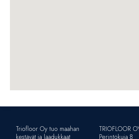
Triofloor Oy tuo maahan
TRIOFLOOR O
kestävät ja laadukkaat
Perintökuja 8