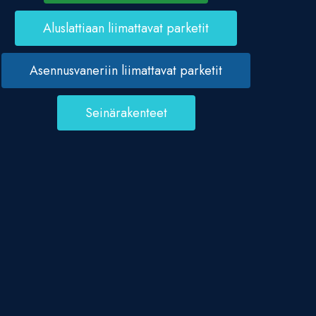
Aluslattiaan liimattavat parketit
Asennusvaneriin liimattavat parketit
Seinärakenteet