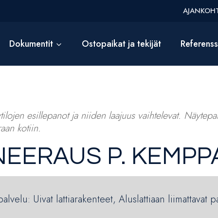
AJANKOHT
Dokumentit
Ostopaikat ja tekijät
Referens
ilojen esillepanot ja niiden laajuus vaihtelevat. Näytepalv
aan kotiin.
NEERAUS P. KEMPP
lvelu: Uivat lattiarakenteet, Aluslattiaan liimattavat p