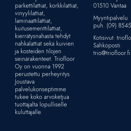
parkettilattiat, korkkilattiat,
01510 Vantaa
vinyylilattiat,
Myyntipalvelu
laminaattilattiat,
puh. (09) 854
kuitusementtilattiat,
kierrätysnahasta tehdyt
Kotisivut: trioflo
nahkalattiat sekä kuivien
Sähköposti:
ja kosteiden tilojen
trio@triofloor.fi
seinärakenteet. Triofloor
Oy on vuonna 1992
perustettu perheyritys.
Joustava
palvelukonseptimme
tukee koko arvoketjua
tuottajalta lopulliselle
kuluttajalle.