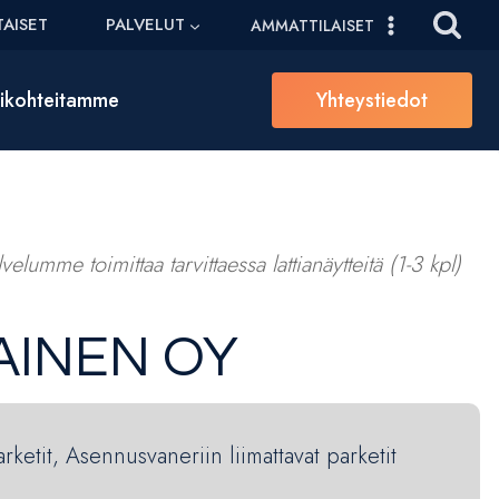
AISET
PALVELUT
AMMATTILAISET
sikohteitamme
Yhteystiedot
elumme toimittaa tarvittaessa lattianäytteitä (1-3 kpl)
AINEN OY
arketit, Asennusvaneriin liimattavat parketit