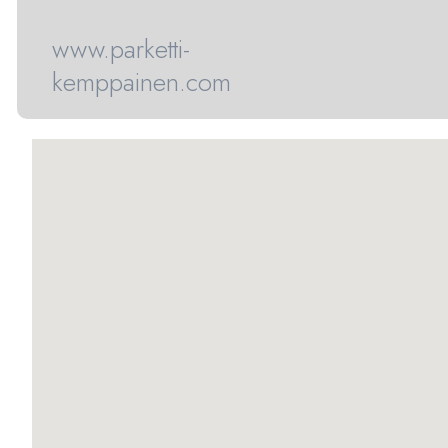
www.parketti-
kemppainen.com