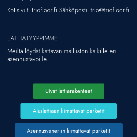
Kotisivut: triofloor.fi Sähköposti: trio@triofloor.fi
LATTIATYYPPIMME
Meiltä löydät kattavan mallliston kaikille eri
asennustavoille.
Uivat lattiarakenteet
Aluslattiaan liimattavat parketit
Asennusvaneriin liimattavat parketit