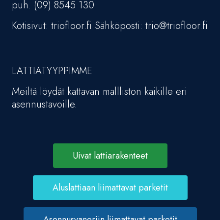
puh. (09) 8545 130
Kotisivut: triofloor.fi Sähköposti: trio@triofloor.fi
LATTIATYYPPIMME
Meiltä löydät kattavan mallliston kaikille eri
asennustavoille.
Uivat lattiarakenteet
Aluslattiaan liimattavat parketit
Asennusvaneriin liimattavat parketit