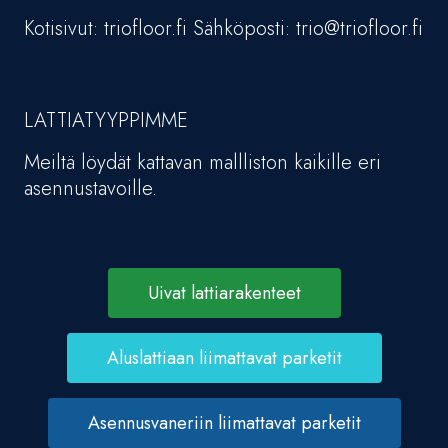
Kotisivut: triofloor.fi Sähköposti: trio@triofloor.fi
LATTIATYYPPIMME
Meiltä löydät kattavan mallliston kaikille eri
asennustavoille.
Uivat lattiarakenteet
Aluslattiaan liimattavat parketit
Asennusvaneriin liimattavat parketit