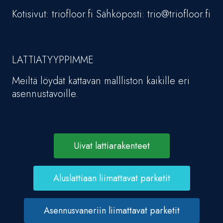
Kotisivut: triofloor.fi Sähköposti: trio@triofloor.fi
LATTIATYYPPIMME
Meiltä löydät kattavan mallliston kaikille eri
asennustavoille.
Uivat lattiarakenteet
Aluslattiaan liimattavat parketit
Asennusvaneriin liimattavat parketit