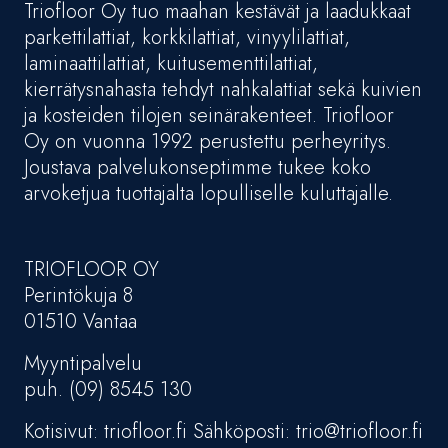
Triofloor Oy tuo maahan kestävät ja laadukkaat
parkettilattiat, korkkilattiat, vinyylilattiat,
laminaattilattiat, kuitusementtilattiat,
kierrätysnahasta tehdyt nahkalattiat sekä kuivien
ja kosteiden tilojen seinärakenteet. Triofloor
Oy on vuonna 1992 perustettu perheyritys.
Joustava palvelukonseptimme tukee koko
arvoketjua tuottajalta lopulliselle kuluttajalle.
TRIOFLOOR OY
Perintökuja 8
01510 Vantaa
Myyntipalvelu
puh. (09) 8545 130
Kotisivut: triofloor.fi Sähköposti: trio@triofloor.fi