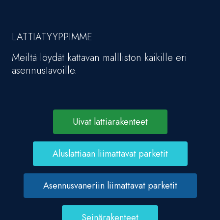
LATTIATYYPPIMME
Meiltä löydät kattavan mallliston kaikille eri
asennustavoille.
Uivat lattiarakenteet
Aluslattiaan liimattavat parketit
Asennusvaneriin liimattavat parketit
Seinärakenteet