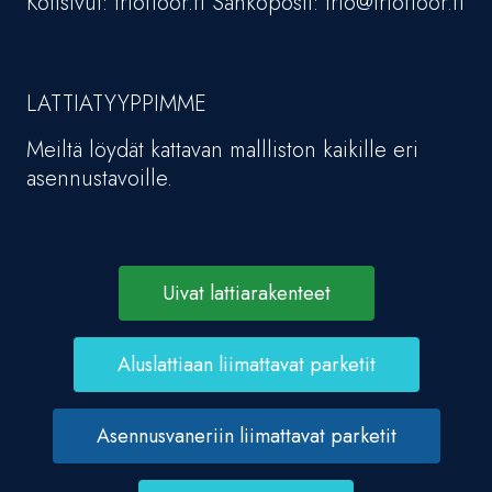
Kotisivut: triofloor.fi Sähköposti: trio@triofloor.fi
LATTIATYYPPIMME
Meiltä löydät kattavan mallliston kaikille eri
asennustavoille.
Uivat lattiarakenteet
Aluslattiaan liimattavat parketit
Asennusvaneriin liimattavat parketit