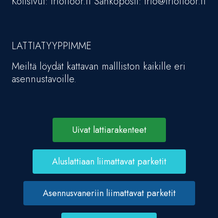
Kotisivut: triofloor.fi Sähköposti: trio@triofloor.fi
LATTIATYYPPIMME
Meiltä löydät kattavan mallliston kaikille eri
asennustavoille.
Uivat lattiarakenteet
Aluslattiaan liimattavat parketit
Asennusvaneriin liimattavat parketit