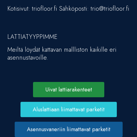
Kotisivut: triofloor.fi Sähköposti: trio@triofloor.fi
LATTIATYYPPIMME
Meiltä löydät kattavan mallliston kaikille eri
asennustavoille.
Uivat lattiarakenteet
Aluslattiaan liimattavat parketit
Asennusvaneriin liimattavat parketit