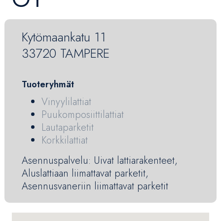
Kytömaankatu 11
33720 TAMPERE
Tuoteryhmät
Vinyylilattiat
Puukomposiittilattiat
Lautaparketit
Korkkilattiat
Asennuspalvelu: Uivat lattiarakenteet,
Aluslattiaan liimattavat parketit,
Asennusvaneriin liimattavat parketit