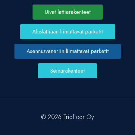
Uivat lattiarakenteet
Aluslattiaan liimattavat parketit
Asennusvaneriin liimattavat parketit
Seinärakenteet
© 2026 Triofloor Oy