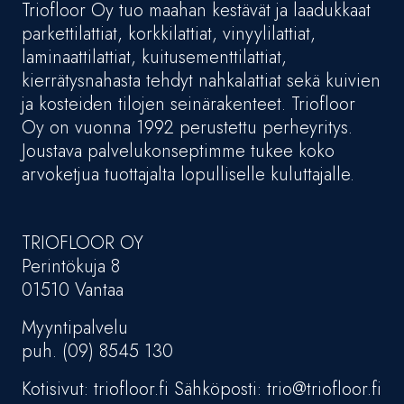
Triofloor Oy tuo maahan kestävät ja laadukkaat
parkettilattiat, korkkilattiat, vinyylilattiat,
laminaattilattiat, kuitusementtilattiat,
kierrätysnahasta tehdyt nahkalattiat sekä kuivien
ja kosteiden tilojen seinärakenteet. Triofloor
Oy on vuonna 1992 perustettu perheyritys.
Joustava palvelukonseptimme tukee koko
arvoketjua tuottajalta lopulliselle kuluttajalle.
TRIOFLOOR OY
Perintökuja 8
01510 Vantaa
Myyntipalvelu
puh. (09) 8545 130
Kotisivut: triofloor.fi Sähköposti: trio@triofloor.fi