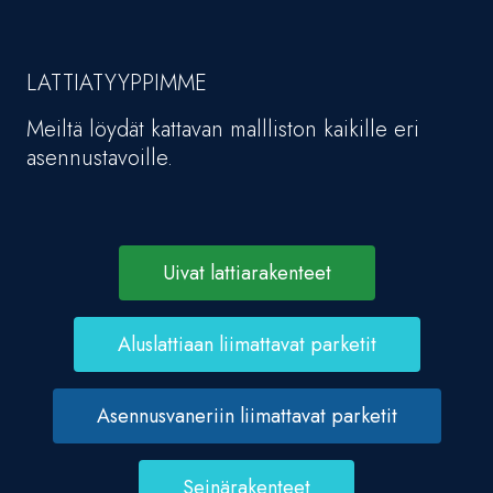
LATTIATYYPPIMME
Meiltä löydät kattavan mallliston kaikille eri
asennustavoille.
Uivat lattiarakenteet
Aluslattiaan liimattavat parketit
Asennusvaneriin liimattavat parketit
Seinärakenteet