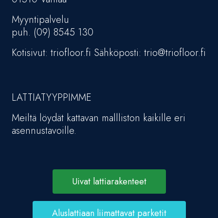
Myyntipalvelu
puh. (09) 8545 130
Kotisivut: triofloor.fi Sähköposti: trio@triofloor.fi
LATTIATYYPPIMME
Meiltä löydät kattavan mallliston kaikille eri
asennustavoille.
Uivat lattiarakenteet
Aluslattiaan liimattavat parketit