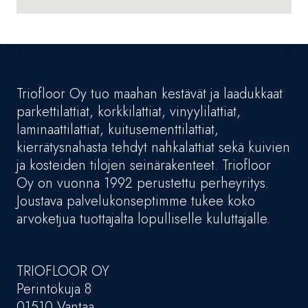
Triofloor Oy tuo maahan kestävät ja laadukkaat
parkettilattiat, korkkilattiat, vinyylilattiat,
laminaattilattiat, kuitusementtilattiat,
kierrätysnahasta tehdyt nahkalattiat sekä kuivien
ja kosteiden tilojen seinärakenteet. Triofloor
Oy on vuonna 1992 perustettu perheyritys.
Joustava palvelukonseptimme tukee koko
arvoketjua tuottajalta lopulliselle kuluttajalle.
TRIOFLOOR OY
Perintökuja 8
01510 Vantaa