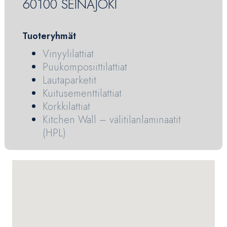
60100 SEINÄJOKI
Tuoteryhmät
Vinyylilattiat
Puukomposiittilattiat
Lautaparketit
Kuitusementtilattiat
Korkkilattiat
Kitchen Wall – välitilanlaminaatit
(HPL)